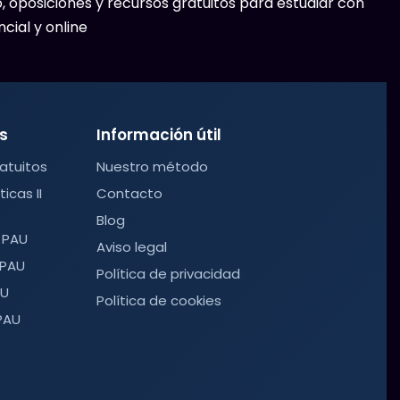
 oposiciones y recursos gratuitos para estudiar con
cial y online
s
Información útil
atuitos
Nuestro método
cas II
Contacto
Blog
 PAU
Aviso legal
 PAU
Política de privacidad
AU
Política de cookies
PAU