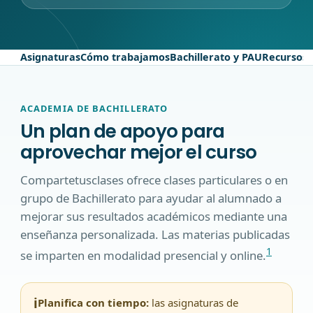
Asignaturas
Cómo trabajamos
Bachillerato y PAU
Recursos
P
ACADEMIA DE BACHILLERATO
Un plan de apoyo para
aprovechar mejor el curso
Compartetusclases ofrece clases particulares o en
grupo de Bachillerato para ayudar al alumnado a
mejorar sus resultados académicos mediante una
enseñanza personalizada. Las materias publicadas
1
se imparten en modalidad presencial y online.
i
Planifica con tiempo:
las asignaturas de