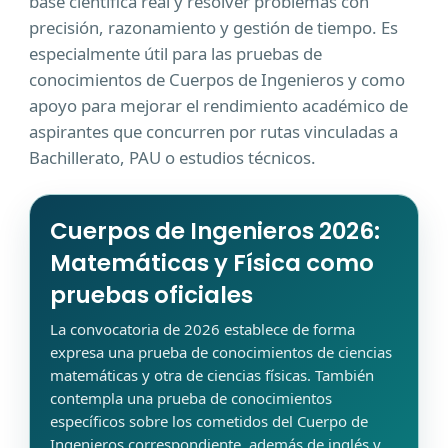
base científica real y resolver problemas con
precisión, razonamiento y gestión de tiempo. Es
especialmente útil para las pruebas de
conocimientos de Cuerpos de Ingenieros y como
apoyo para mejorar el rendimiento académico de
aspirantes que concurren por rutas vinculadas a
Bachillerato, PAU o estudios técnicos.
Cuerpos de Ingenieros 2026:
Matemáticas y Física como
pruebas oficiales
La convocatoria de 2026 establece de forma
expresa una prueba de conocimientos de ciencias
matemáticas y otra de ciencias físicas. También
contempla una prueba de conocimientos
específicos sobre los cometidos del Cuerpo de
Ingenieros correspondiente, además de inglés y