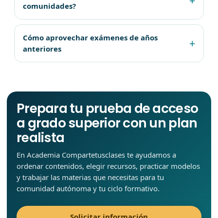
comunidades?
Cómo aprovechar exámenes de años
anteriores
Prepara tu prueba de acceso
a grado superior con un plan
realista
En Academia Compartetusclases te ayudamos a
ordenar contenidos, elegir recursos, practicar modelos
y trabajar las materias que necesitas para tu
comunidad autónoma y tu ciclo formativo.
Solicitar información