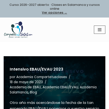
Curso 2026–2027 abierto · Clases en Salamanca y cursos
online
Saltar
Ver opciones →
al
contenido
Intensivo EBAU/EVAU 2023
por
Academia Compartetusclases
18 de mayo de 2023
Academia de EBAU
,
Academia EBAU/EVAU
,
Academia
Salamanca
,
Blog
Otro año más acercándose la fecha de la tan
esperada EBAU/EVAU ponemos a vuestro servicio