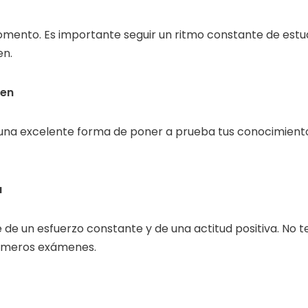
omento. Es importante seguir un ritmo constante de estu
en.
men
na excelente forma de poner a prueba tus conocimientos 
a
de un esfuerzo constante y de una actitud positiva. No t
rimeros exámenes.