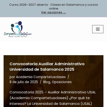
Curso 2026–2027 abierto · Clases en Salamanca y cursos
online
Saltar
Ver opciones →
al
contenido
Convocatoria Auxiliar Administrativo
Universidad de Salamanca 2025
por
Academia Compartetusclases
8 de julio de 2025
Blog
,
Oposiciones
Convocatoria 2025 – Auxiliar Administrativo USAL
(Academia Compartetusclases) ¿Por qué te
interesa? La Universidad de Salamanca (USAL)