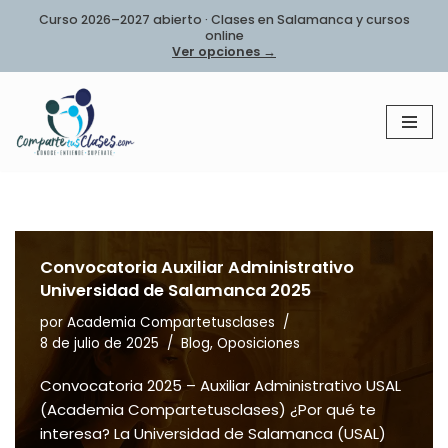
Curso 2026–2027 abierto · Clases en Salamanca y cursos
online
Saltar
Ver opciones →
al
contenido
Convocatoria Auxiliar Administrativo
Universidad de Salamanca 2025
por
Academia Compartetusclases
8 de julio de 2025
Blog
,
Oposiciones
Convocatoria 2025 – Auxiliar Administrativo USAL
(Academia Compartetusclases) ¿Por qué te
interesa? La Universidad de Salamanca (USAL)