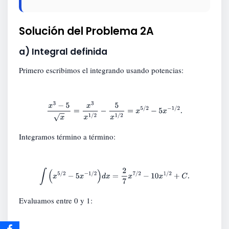
Solución del Problema 2A
a) Integral definida
Primero escribimos el integrando usando potencias:
x
3
−
5
x
=
x
3
x
1
/
2
−
5
x
1
/
2
=
x
5
/
2
−
5
x
−
1
/
2
.
Integramos término a término:
∫
(
x
5
/
2
−
5
x
−
1
/
2
)
d
x
=
2
7
x
7
/
2
−
10
x
1
/
2
+
C
.
Evaluamos entre 0 y 1: