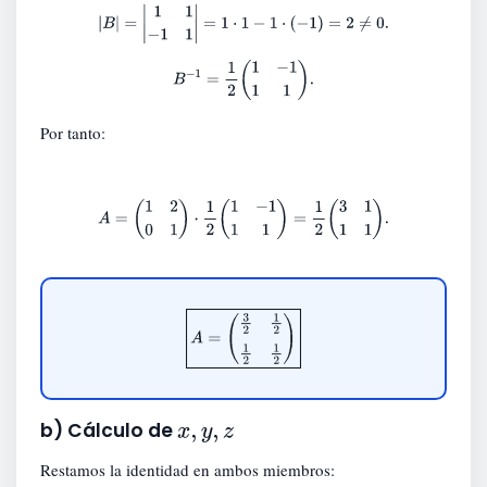
|
B
|
=
|
1
1
−
1
1
|
=
1
⋅
1
−
1
⋅
(
−
1
)
=
2
≠
0.
B
−
1
=
1
2
(
1
−
1
1
1
)
.
Por tanto:
A
=
(
1
2
0
1
)
⋅
1
2
(
1
−
1
1
1
)
=
1
2
(
3
1
1
1
)
.
A
=
(
3
2
1
2
1
2
1
2
)
x
,
y
,
z
b) Cálculo de
Restamos la identidad en ambos miembros: