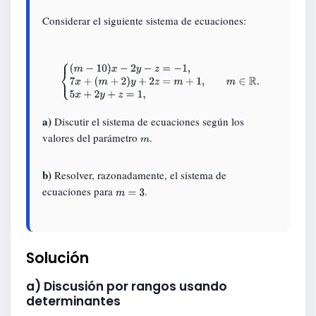
Considerar el siguiente sistema de ecuaciones:
{
(
m
−
10
)
x
−
2
y
−
z
=
−
1
,
7
x
+
(
m
+
2
)
y
+
2
z
=
m
+
1
,
5
x
+
2
y
+
z
=
1
,
m
∈
R
.
a)
Discutir el sistema de ecuaciones según los
valores del parámetro
.
m
b)
Resolver, razonadamente, el sistema de
ecuaciones para
.
m
=
3
Solución
a) Discusión por rangos usando
determinantes