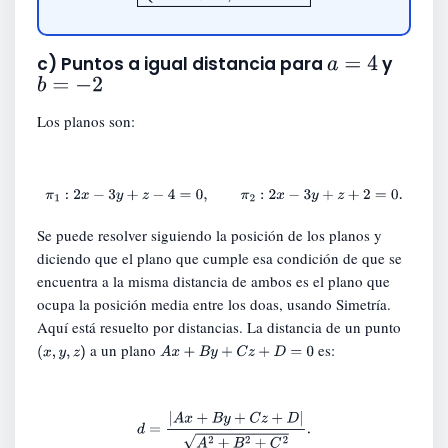
a
=
4
c) Puntos a igual distancia para
y
b
=
−
2
Los planos son:
π
1
:
2
x
−
3
y
+
z
−
4
=
0
,
π
2
:
2
x
−
3
y
+
z
+
2
=
0.
Se puede resolver siguiendo la posición de los planos y
diciendo que el plano que cumple esa condición de que se
encuentra a la misma distancia de ambos es el plano que
ocupa la posición media entre los doas, usando Simetría.
Aquí está resuelto por distancias. La distancia de un punto
a un plano
es:
(
x
,
y
,
z
)
A
x
+
B
y
+
C
z
+
D
=
0
d
=
|
A
x
+
B
y
+
C
z
+
D
|
A
2
+
B
2
+
C
2
.