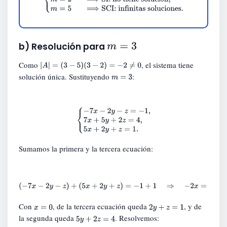
solución
,
m
=
5
⟹
SCI: infinitas soluciones
.
m
=
3
b) Resolución para
Como
, el sistema tiene
|
A
|
=
(
3
−
5
)
(
3
−
2
)
=
−
2
≠
0
solución única. Sustituyendo
:
m
=
3
{
−
7
x
−
2
y
−
z
=
−
1
,
7
x
+
5
y
+
2
z
=
4
,
5
x
+
2
y
+
z
=
1.
Sumamos la primera y la tercera ecuación:
(
−
7
x
−
2
y
−
z
)
+
(
5
x
+
2
y
+
z
)
=
−
1
+
1
⇒
−
2
x
=
0
⇒
x
=
0.
Con
, de la tercera ecuación queda
, y de
x
=
0
2
y
+
z
=
1
la segunda queda
. Resolvemos:
5
y
+
2
z
=
4