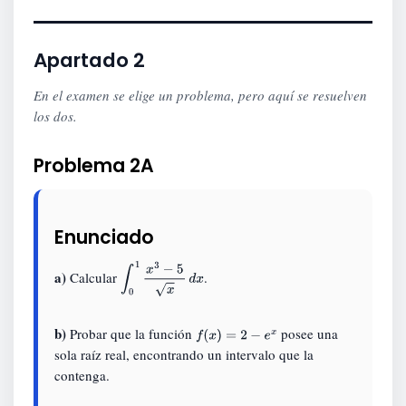
Apartado 2
En el examen se elige un problema, pero aquí se resuelven
los dos.
Problema 2A
Enunciado
a)
Calcular
.
∫
0
1
x
3
−
5
x
d
x
b)
Probar que la función
posee una
f
(
x
)
=
2
−
e
x
sola raíz real, encontrando un intervalo que la
contenga.