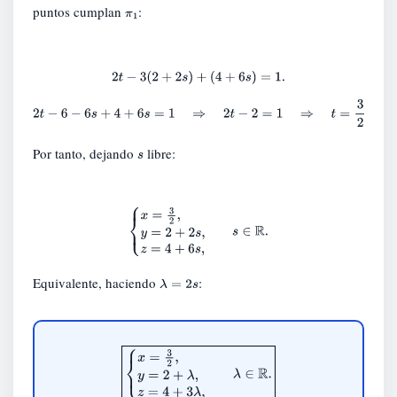
puntos cumplan
:
π
1
2
t
−
3
(
2
+
2
s
)
+
(
4
+
6
s
)
=
1.
2
t
−
6
−
6
s
+
4
+
6
s
=
1
⇒
2
t
−
2
=
1
⇒
t
=
3
2
.
Por tanto, dejando
libre:
s
{
x
=
3
2
,
y
=
2
+
2
s
,
z
=
4
+
6
s
,
s
∈
R
.
Equivalente, haciendo
:
λ
=
2
s
{
x
=
3
2
,
y
=
2
+
λ
,
z
=
4
+
3
λ
,
λ
∈
R
.