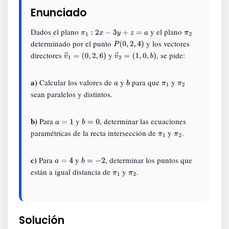
Enunciado
Dados el plano
y el plano
π
1
:
2
x
−
3
y
+
z
=
a
π
determinado por el punto
y los vectores
P
(
0
,
2
,
4
)
2
directores
y
, se pide:
v
→
1
=
(
0
,
2
,
6
)
v
→
2
=
(
1
,
0
,
b
)
a)
Calcular los valores de
y
para que
y
a
b
π
π
sean paralelos y distintos.
1
2
b)
Para
y
, determinar las ecuaciones
a
=
1
b
=
0
paramétricas de la recta intersección de
y
.
π
π
1
2
c)
Para
y
, determinar los puntos que
a
=
4
b
=
−
2
están a igual distancia de
y
.
π
π
1
2
Solución