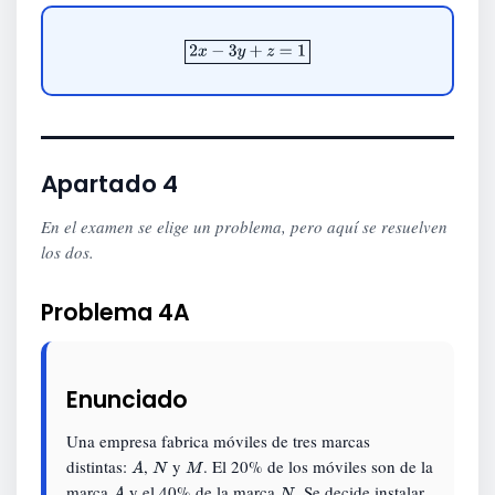
2
x
−
3
y
+
z
=
1
Apartado 4
En el examen se elige un problema, pero aquí se resuelven
los dos.
Problema 4A
Enunciado
Una empresa fabrica móviles de tres marcas
distintas:
,
y
. El 20% de los móviles son de la
A
N
M
marca
y el 40% de la marca
. Se decide instalar
A
N