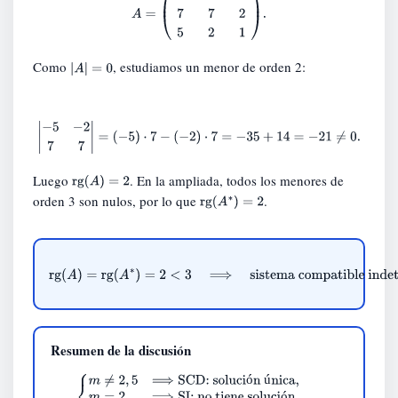
Como
, estudiamos un menor de orden 2:
|
A
|
=
0
|
−
5
−
2
7
7
|
=
(
−
5
)
⋅
7
−
(
−
2
)
⋅
7
=
−
35
+
14
=
−
21
≠
0.
Luego
. En la ampliada, todos los menores de
rg
(
A
)
=
2
orden 3 son nulos, por lo que
.
rg
(
A
∗
)
=
2
rg
(
A
)
=
rg
(
A
∗
)
=
2
<
3
⟹
sistema compatible
indeterminado.
Resumen de la discusión
ó
ú
{
m
≠
2
,
5
⟹
SCD: solución única
,
m
=
2
⟹
SI: no tiene
ó