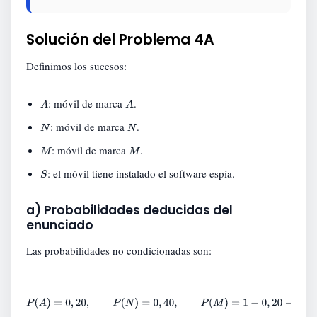
Solución del Problema 4A
Definimos los sucesos:
: móvil de marca
.
A
A
: móvil de marca
.
N
N
: móvil de marca
.
M
M
: el móvil tiene instalado el software espía.
S
a) Probabilidades deducidas del
enunciado
Las probabilidades no condicionadas son:
P
(
A
)
=
0
,
20
,
P
(
N
)
=
0
,
40
,
P
(
M
)
=
1
−
0
,
20
−
0
,
40
=
0
,
40.