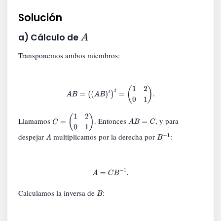
Solución
A
a) Cálculo de
Transponemos ambos miembros:
A
B
=
(
(
A
B
)
t
)
t
=
(
1
2
0
1
)
.
Llamamos
. Entonces
, y para
C
=
(
1
2
0
1
)
A
B
=
C
despejar
multiplicamos por la derecha por
:
A
B
−
1
A
=
C
B
−
1
.
Calculamos la inversa de
:
B