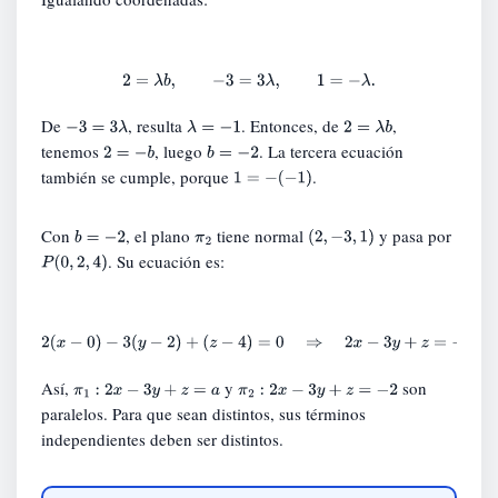
2
=
λ
b
,
−
3
=
3
λ
,
1
=
−
λ
.
De
, resulta
. Entonces, de
,
−
3
=
3
λ
λ
=
−
1
2
=
λ
b
tenemos
, luego
. La tercera ecuación
2
=
−
b
b
=
−
2
también se cumple, porque
.
1
=
−
(
−
1
)
Con
, el plano
tiene normal
y pasa por
b
=
−
2
π
(
2
,
−
3
,
1
)
. Su ecuación es:
P
(
0
,
2
,
4
)
2
2
(
x
−
0
)
−
3
(
y
−
2
)
+
(
z
−
4
)
=
0
⇒
2
x
−
3
y
+
z
=
−
2.
Así,
y
son
π
1
:
2
x
−
3
y
+
z
=
a
π
2
:
2
x
−
3
y
+
z
=
−
2
paralelos. Para que sean distintos, sus términos
independientes deben ser distintos.