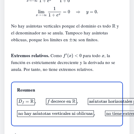
lim
x
→
+
∞
1
1
+
e
x
=
0
⇒
y
=
0.
No hay asíntotas verticales porque el dominio es todo
y
R
el denominador no se anula. Tampoco hay asíntotas
oblicuas, porque los límites en
son finitos.
±
∞
Extremos relativos.
Como
para todo
, la
f
′
(
x
)
<
0
x
función es estrictamente decreciente y la derivada no se
anula. Por tanto, no tiene extremos relativos.
Resumen
D
f
=
R
,
f
decrece en
R
,
asíntotas
í
horizontales
y
=
1
e
y
=
0
,
no hay asíntotas verticales ni oblicuas
,
no tiene
í
extremos relativos
.