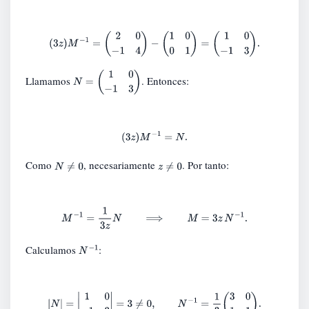
(
3
z
)
M
−
1
=
(
2
0
−
1
4
)
−
(
1
0
0
1
)
=
(
1
0
−
1
3
)
.
Llamamos
. Entonces:
N
=
(
1
0
−
1
3
)
(
3
z
)
M
−
1
=
N
.
Como
, necesariamente
. Por tanto:
N
≠
0
z
≠
0
M
−
1
=
1
3
z
N
⟹
M
=
3
z
N
−
1
.
Calculamos
:
N
−
1
|
N
|
=
|
1
0
−
1
3
|
=
3
≠
0
,
N
−
1
=
1
3
(
3
0
1
1
)
.