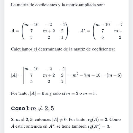
La matriz de coeficientes y la matriz ampliada son:
A
=
(
m
−
10
−
2
−
1
7
m
+
2
2
5
2
1
)
,
A
∗
=
(
m
−
10
−
2
−
1
−
1
7
m
+
2
2
m
+
1
5
2
1
1
)
.
Calculamos el determinante de la matriz de coeficientes:
|
A
|
=
|
m
−
10
−
2
−
1
7
m
+
2
2
5
2
1
|
=
m
2
−
7
m
+
10
=
(
m
−
5
)
(
m
−
2
)
.
Por tanto,
si y solo si
o
.
|
A
|
=
0
m
=
2
m
=
5
m
≠
2
,
5
Caso 1:
Si
, entonces
. Por tanto,
. Como
m
≠
2
,
5
|
A
|
≠
0
rg
(
A
)
=
3
está contenida en
, se tiene también
.
A
A
rg
(
A
∗
)
=
3