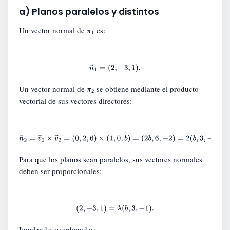
a) Planos paralelos y distintos
Un vector normal de
es:
π
1
n
→
1
=
(
2
,
−
3
,
1
)
.
Un vector normal de
se obtiene mediante el producto
π
vectorial de sus vectores directores:
2
n
→
2
=
v
→
1
×
v
→
2
=
(
0
,
2
,
6
)
×
(
1
,
0
,
b
)
=
(
2
b
,
6
,
−
2
)
=
2
(
b
,
3
,
−
1
)
.
Para que los planos sean paralelos, sus vectores normales
deben ser proporcionales:
(
2
,
−
3
,
1
)
=
λ
(
b
,
3
,
−
1
)
.
Igualando coordenadas: