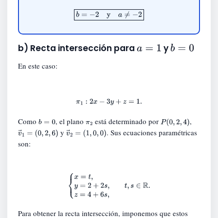
b
=
−
2
y
a
≠
−
2
a
=
1
b
=
0
b) Recta intersección para
y
En este caso:
π
1
:
2
x
−
3
y
+
z
=
1.
Como
, el plano
está determinado por
,
b
=
0
π
P
(
0
,
2
,
4
)
y
. Sus ecuaciones paramétricas
v
→
1
=
(
0
,
2
,
6
)
v
→
2
=
(
2
1
,
0
,
0
)
son:
{
x
=
t
,
y
=
2
+
2
s
,
z
=
4
+
6
s
,
t
,
s
∈
R
.
Para obtener la recta intersección, imponemos que estos