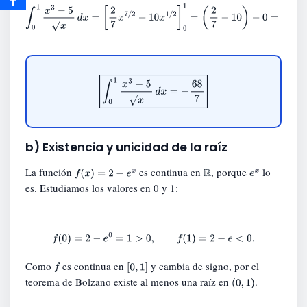
∫
0
1
x
3
−
5
x
d
x
=
[
2
7
x
7
/
2
−
10
x
1
/
2
]
0
1
=
(
2
7
−
10
)
−
0
=
−
68
7
.
∫
0
1
x
3
−
5
x
d
x
=
−
68
7
b) Existencia y unicidad de la raíz
La función
es continua en
, porque
lo
f
(
x
)
=
2
−
e
x
R
e
x
es. Estudiamos los valores en 0 y 1:
f
(
0
)
=
2
−
e
0
=
1
>
0
,
f
(
1
)
=
2
−
e
<
0.
Como
es continua en
y cambia de signo, por el
f
[
0
,
1
]
teorema de Bolzano existe al menos una raíz en
.
(
0
,
1
)