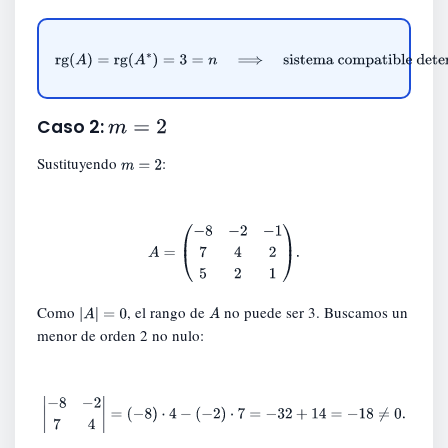
∗
rg
(
A
)
=
rg
(
A
∗
)
=
3
=
n
⟹
sistema compatible
determinado.
m
=
2
Caso 2:
Sustituyendo
:
m
=
2
A
=
(
−
8
−
2
−
1
7
4
2
5
2
1
)
.
Como
, el rango de
no puede ser 3. Buscamos un
|
A
|
=
0
A
menor de orden 2 no nulo:
|
−
8
−
2
7
4
|
=
(
−
8
)
⋅
4
−
(
−
2
)
⋅
7
=
−
32
+
14
=
−
18
≠
0.