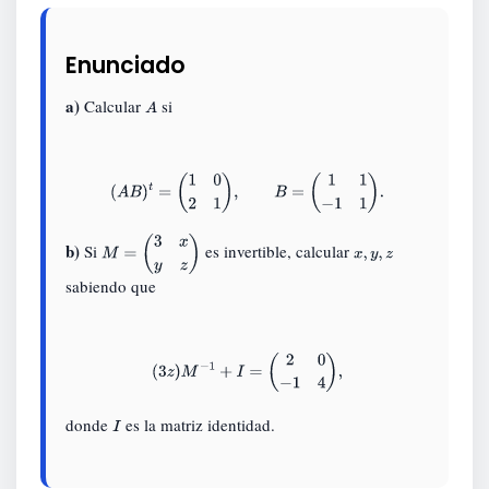
Enunciado
a)
Calcular
si
A
(
A
B
)
t
=
(
1
0
2
1
)
,
B
=
(
1
1
−
1
1
)
.
b)
Si
es invertible, calcular
M
=
(
3
x
y
z
)
x
,
y
,
z
sabiendo que
(
3
z
)
M
−
1
+
I
=
(
2
0
−
1
4
)
,
donde
es la matriz identidad.
I