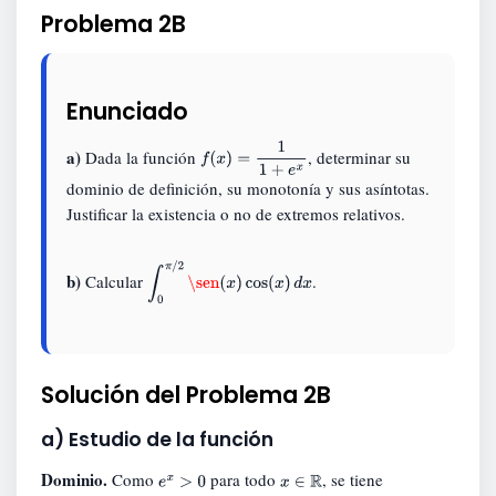
Problema 2B
Enunciado
a)
Dada la función
, determinar su
f
(
x
)
=
1
1
+
e
x
dominio de definición, su monotonía y sus asíntotas.
Justificar la existencia o no de extremos relativos.
b)
Calcular
.
∫
0
π
/
2
\sen
(
x
)
cos
(
x
)
d
x
Solución del Problema 2B
a) Estudio de la función
Dominio.
Como
para todo
, se tiene
e
x
>
0
x
∈
R