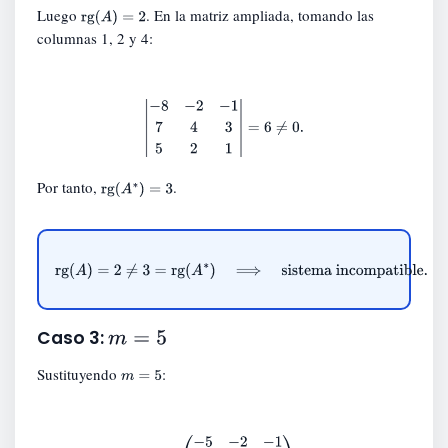
Luego
. En la matriz ampliada, tomando las
rg
(
A
)
=
2
columnas 1, 2 y 4:
|
−
8
−
2
−
1
7
4
3
5
2
1
|
=
6
≠
0.
Por tanto,
.
rg
(
A
∗
)
=
3
rg
(
A
)
=
2
≠
3
=
rg
(
A
∗
)
⟹
sistema incompatible.
m
=
5
Caso 3:
Sustituyendo
:
m
=
5
A
=
(
−
5
−
2
−
1
7
7
2
5
2
1
)
.