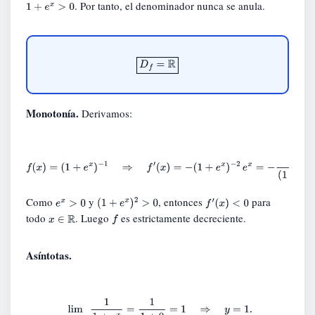
. Por tanto, el denominador nunca se anula.
1
+
e
x
>
0
D
f
=
R
Monotonía.
Derivamos:
f
(
x
)
=
(
1
+
e
x
)
−
1
⇒
f
′
(
x
)
=
−
(
1
+
e
x
)
−
2
e
x
=
−
e
x
(
1
+
e
x
)
2
.
Como
y
, entonces
para
e
x
>
0
(
1
+
e
x
)
2
>
0
f
′
(
x
)
<
0
todo
. Luego
es estrictamente decreciente.
x
∈
R
f
Asíntotas.
lim
x
→
−
∞
1
1
+
e
x
=
1
1
+
0
=
1
⇒
y
=
1.