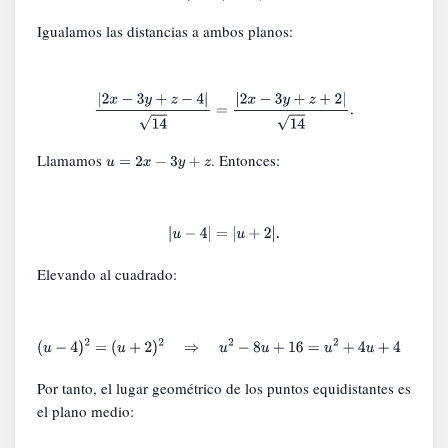
Igualamos las distancias a ambos planos:
|
2
x
−
3
y
+
z
−
4
|
14
=
|
2
x
−
3
y
+
z
+
2
|
14
.
Llamamos
. Entonces:
u
=
2
x
−
3
y
+
z
|
u
−
4
|
=
|
u
+
2
|
.
Elevando al cuadrado:
(
u
−
4
)
2
=
(
u
+
2
)
2
⇒
u
2
−
8
u
+
16
=
u
2
+
4
u
+
4
⇒
u
=
1.
Por tanto, el lugar geométrico de los puntos equidistantes es
el plano medio: