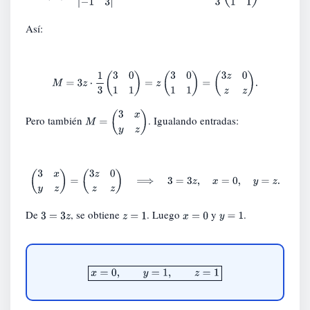
Así:
M
=
3
z
⋅
1
3
(
3
0
1
1
)
=
z
(
3
0
1
1
)
=
(
3
z
0
z
z
)
.
Pero también
. Igualando entradas:
M
=
(
3
x
y
z
)
(
3
x
y
z
)
=
(
3
z
0
z
z
)
⟹
3
=
3
z
,
x
=
0
,
y
=
z
.
De
, se obtiene
. Luego
y
.
3
=
3
z
z
=
1
x
=
0
y
=
1
x
=
0
,
y
=
1
,
z
=
1