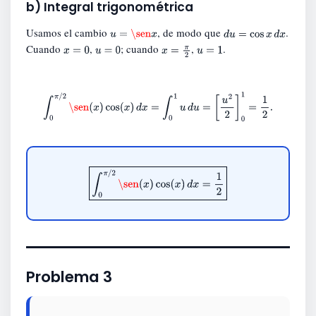
b) Integral trigonométrica
Usamos el cambio
, de modo que
.
u
=
\sen
x
d
u
=
cos
x
d
x
Cuando
,
; cuando
,
.
x
=
0
u
=
0
x
=
π
2
u
=
1
∫
0
π
/
2
\sen
(
x
)
cos
(
x
)
d
x
=
∫
0
1
u
d
u
=
[
u
2
2
]
0
1
=
1
2
.
∫
0
π
/
2
\sen
(
x
)
cos
(
x
)
d
x
=
1
2
Problema 3