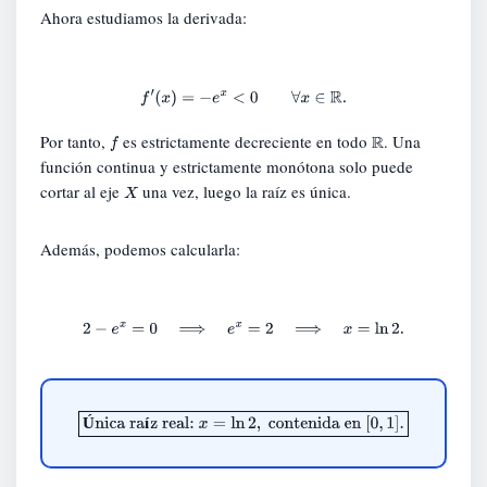
Ahora estudiamos la derivada:
f
′
(
x
)
=
−
e
x
<
0
∀
x
∈
R
.
Por tanto,
es estrictamente decreciente en todo
. Una
f
R
función continua y estrictamente monótona solo puede
cortar al eje
una vez, luego la raíz es única.
X
Además, podemos calcularla:
2
−
e
x
=
0
⟹
e
x
=
2
⟹
x
=
ln
2.
Única raíz real:
x
=
ln
2
,
contenida en
[
0
,
1
]
.
Ú
í