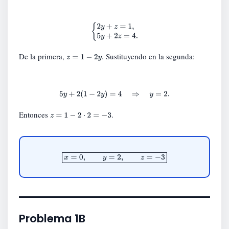
{
2
y
+
z
=
1
,
5
y
+
2
z
=
4.
De la primera,
. Sustituyendo en la segunda:
z
=
1
−
2
y
5
y
+
2
(
1
−
2
y
)
=
4
⇒
y
=
2.
Entonces
.
z
=
1
−
2
⋅
2
=
−
3
x
=
0
,
y
=
2
,
z
=
−
3
Problema 1B