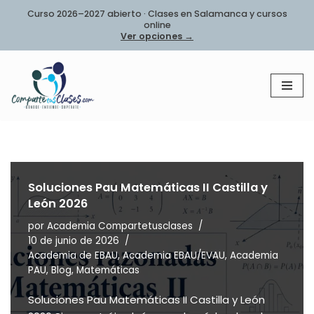
Curso 2026–2027 abierto · Clases en Salamanca y cursos
online
Saltar
Ver opciones →
al
contenido
Soluciones Pau Matemáticas II Castilla y
León 2026
por
Academia Compartetusclases
10 de junio de 2026
Academia de EBAU
,
Academia EBAU/EVAU
,
Academia
PAU
,
Blog
,
Matemáticas
Soluciones Pau Matemáticas II Castilla y León