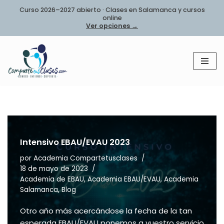
Curso 2026–2027 abierto · Clases en Salamanca y cursos
online
Saltar
Ver opciones →
al
contenido
Intensivo EBAU/EVAU 2023
por
Academia Compartetusclases
18 de mayo de 2023
Academia de EBAU
,
Academia EBAU/EVAU
,
Academia
Salamanca
,
Blog
Otro año más acercándose la fecha de la tan
esperada EBAU/EVAU ponemos a vuestro servicio