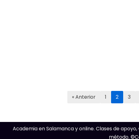
« Anterior
1
2
3
Academia en Salamanca y online. Clases de apoyo, C
método. ©
C