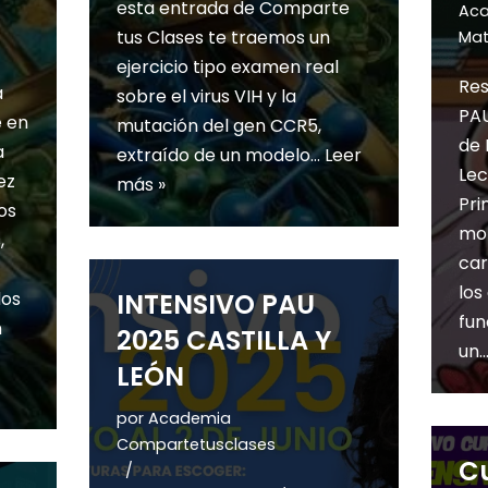
esta entrada de Comparte
Aca
tus Clases te traemos un
Mat
ejercicio tipo examen real
Res
a
sobre el virus VIH y la
PAU
 en
mutación del gen CCR5,
de 
a
extraído de un modelo…
Leer
Lec
ez
más »
Pri
os
mon
,
car
los
dos
INTENSIVO PAU
fun
n
2025 CASTILLA Y
un
LEÓN
por
Academia
Compartetusclases
Cu