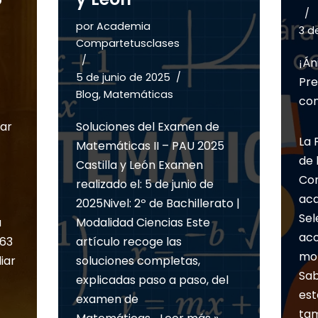
por
Academia
3 d
Compartetusclases
¡Án
5 de junio de 2025
Pre
Blog
,
Matemáticas
con
iar
Soluciones del Examen de
La 
Matemáticas II – PAU 2025
de 
Castilla y León Examen
Com
realizado el: 5 de junio de
aca
2025Nivel: 2º de Bachillerato |
Sel
a
Modalidad Ciencias Este
ac
 63
artículo recoge las
mom
iar
soluciones completas,
Sab
explicadas paso a paso, del
est
examen de
tam