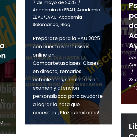
7 de mayo de 2025
Ps
Academia de EBAU
,
Academia
pa
EBAU/EVAU
,
Academia
de
Salamanca
,
Blog
Ad
Prepárate para la PAU 2025
La
A
con nuestros intensivos
ón
online en
po
Compartetusclases. Clases
Com
en directo, temarios
actualizados, simulacros de
23 
Blo
examen y atención
personalizada para ayudarte
og
a lograr la nota que
necesitas. ¡Plazas limitadas!
ca
Li
Co