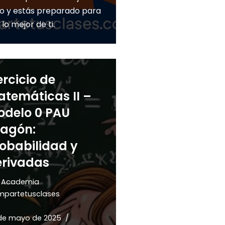
o y estás preparado para
 lo mejor de ti.
ercicio de
temáticas II –
odelo 0 PAU
ragón:
obabilidad y
erivadas
r
Academia
partetusclases
de mayo de 2025