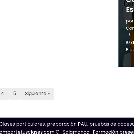
E
po
Com
10 
Blo
4
5
Siguiente »
lases particulares, preparación PAU, pruebas de acceso,
ompartetusclases.com
© · Salamanca · Formación presen