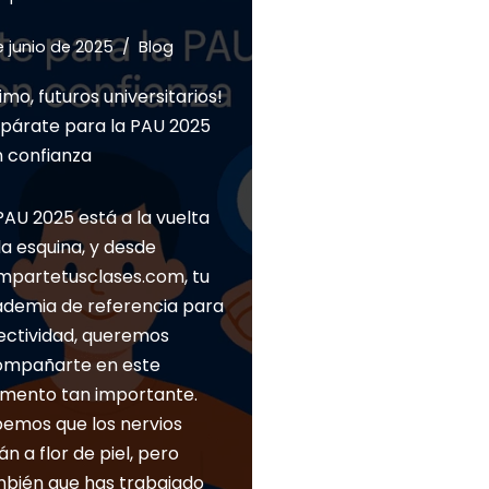
e junio de 2025
Blog
imo, futuros universitarios!
párate para la PAU 2025
 confianza
PAU 2025 está a la vuelta
la esquina, y desde
partetusclases.com, tu
demia de referencia para
ectividad, queremos
ompañarte en este
ento tan importante.
emos que los nervios
án a flor de piel, pero
bién que has trabajado