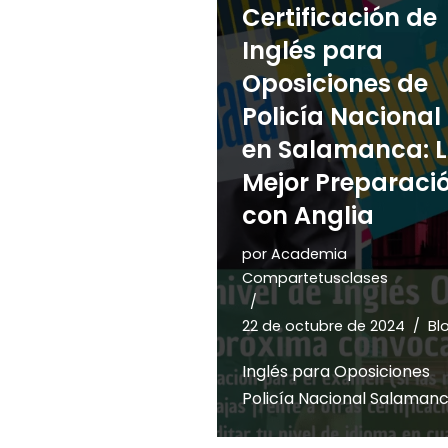
Certificación de
Inglés para
Oposiciones de
Policía Nacional
en Salamanca: 
Mejor Preparaci
con Anglia
por
Academia
Compartetusclases
22 de octubre de 2024
Bl
Inglés para Oposiciones
Policía Nacional Salaman