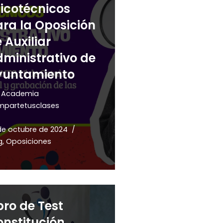
icotécnicos
ra la Oposición
 Auxiliar
ministrativo de
yuntamiento
r
Academia
partetusclases
de octubre de 2024
g
,
Oposiciones
bro de Test
nstitución