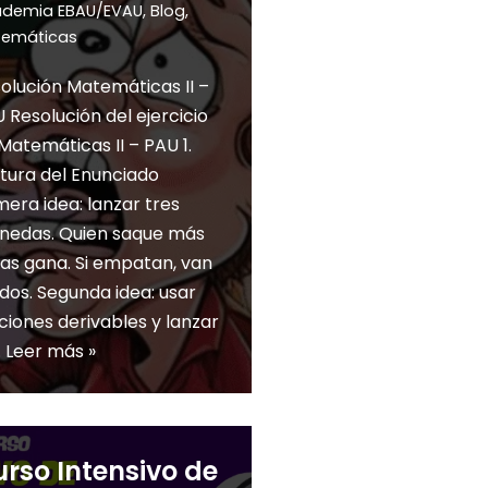
demia EBAU/EVAU
,
Blog
,
emáticas
olución Matemáticas II –
 Resolución del ejercicio
Matemáticas II – PAU 1.
tura del Enunciado
mera idea: lanzar tres
edas. Quien saque más
as gana. Si empatan, van
 dos. Segunda idea: usar
ciones derivables y lanzar
…
Leer más »
rso Intensivo de