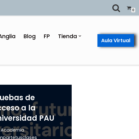
0
Anglia
Blog
FP
Tienda
Aula Virtual
ruebas de
ceso a la
iversidad PAU
r
Academia
partetusclases