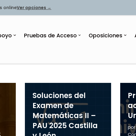
s online
Ver opciones →
poyo
Pruebas de Acceso
Oposiciones
Soluciones del
P
Examen de
ac
Matemáticas II –
Un
PAU 2025 Castilla
po
5
y León
Com