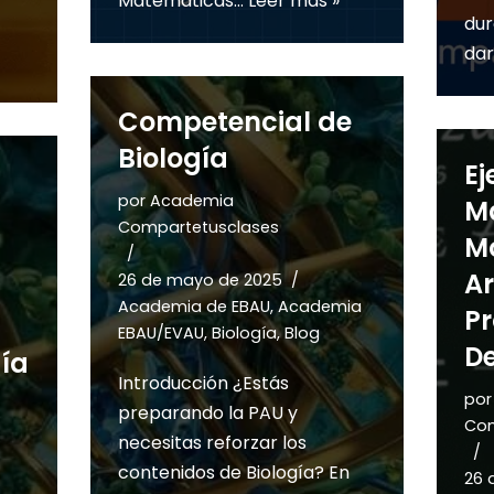
Matemáticas…
Leer más »
dur
dar
Competencial de
Biología
Ej
por
Academia
Ma
Compartetusclases
M
A
26 de mayo de 2025
Academia de EBAU
,
Academia
Pr
EBAU/EVAU
,
Biología
,
Blog
D
ía
Introducción ¿Estás
po
preparando la PAU y
Com
necesitas reforzar los
contenidos de Biología? En
26 