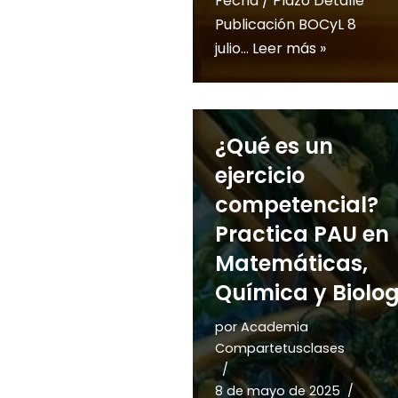
Fecha / Plazo Detalle
Publicación BOCyL 8
julio…
Leer más »
¿Qué es un
ejercicio
competencial?
Practica PAU en
Matemáticas,
Química y Biolog
por
Academia
Compartetusclases
8 de mayo de 2025