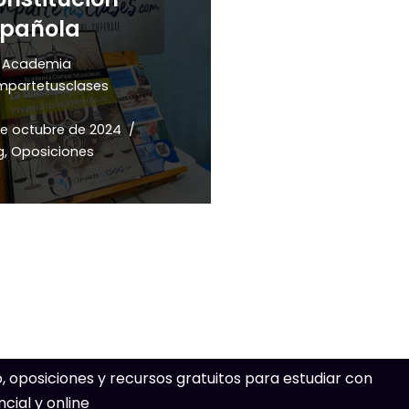
spañola
r
Academia
partetusclases
de octubre de 2024
g
,
Oposiciones
 oposiciones y recursos gratuitos para estudiar con
cial y online