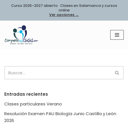
Curso 2026–2027 abierto · Clases en Salamanca y cursos
online
Saltar
Ver opciones →
al
contenido
Entradas recientes
Clases particulares Verano
Resolución Examen PAU Biología Junio Castilla y León
2026